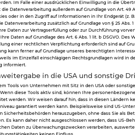
rden. Im Falle einer ausdrücklichen Einwilligung in die Üb
t die Datenverarbeitung außerdem auf Grundlage von Art. 49 Ab
es oder in den Zugriff auf Informationen in Ihr Endgerät (z. B
die Datenverarbeitung zusätzlich auf Grundlage von § 25 Abs. 1
 Ihre Daten zur Vertragserfüllung oder zur Durchführung vorv
r Ihre Daten auf Grundlage des Art. 6 Abs. 1 lit. b DSGVO. Des 
lung einer rechtlichen Verpflichtung erforderlich sind auf Grund
g kann ferner auf Grundlage unseres berechtigten Interesses n
weils im Einzelfall einschlägigen Rechtsgrundlagen wird in 
 informiert.
weitergabe in die USA und sonstige Dr
m Tools von Unternehmen mit Sitz in den USA oder sonstige
. Wenn diese Tools aktiv sind, können Ihre personenbezogene
itet werden. Wir weisen darauf hin, dass in diesen Ländern ke
niveau garantiert werden kann. Beispielsweise sind US-Unter
Sicherheitsbehörden herauszugeben, ohne dass Sie als Bet
en. Es kann daher nicht ausgeschlossen werden, dass US-Beh
lichen Daten zu Überwachungszwecken verarbeiten, auswerte
itungstätigkeiten keinen Einfluss.