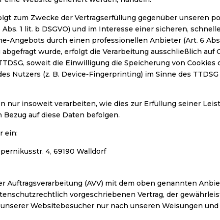
folgt zum Zwecke der Vertragserfüllung gegenüber unseren po
Abs. 1 lit. b DSGVO) und im Interesse einer sicheren, schnell
e-Angebots durch einen professionellen Anbieter (Art. 6 Abs. 1
bgefragt wurde, erfolgt die Verarbeitung ausschließlich auf G
 TTDSG, soweit die Einwilligung die Speicherung von Cookies o
es Nutzers (z. B. Device-Fingerprinting) im Sinne des TTDSG 
 nur insoweit verarbeiten, wie dies zur Erfüllung seiner Leis
 Bezug auf diese Daten befolgen.
 ein:
rnikusstr. 4, 69190 Walldorf
er Auftragsverarbeitung (AVV) mit dem oben genannten Anbie
tenschutzrechtlich vorgeschriebenen Vertrag, der gewährleist
nserer Websitebesucher nur nach unseren Weisungen und u