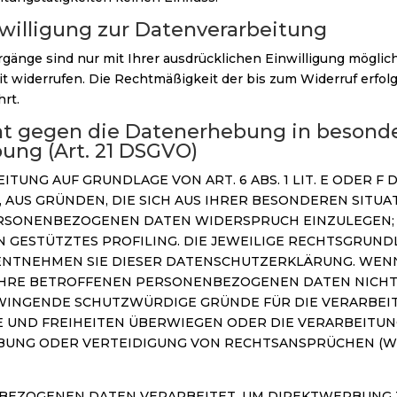
nwilligung zur Datenverarbeitung
gänge sind nur mit Ihrer ausdrücklichen Einwilligung möglich
zeit widerrufen. Die Rechtmäßigkeit der bis zum Widerruf erfo
rt.
t gegen die Datenerhebung in besonde
ung (Art. 21 DSGVO)
TUNG AUF GRUNDLAGE VON ART. 6 ABS. 1 LIT. E ODER F
, AUS GRÜNDEN, DIE SICH AUS IHRER BESONDEREN SITUA
RSONENBEZOGENEN DATEN WIDERSPRUCH EINZULEGEN; DI
 GESTÜTZTES PROFILING. DIE JEWEILIGE RECHTSGRUNDL
ENTNEHMEN SIE DIESER DATENSCHUTZERKLÄRUNG. WEN
IHRE BETROFFENEN PERSONENBEZOGENEN DATEN NICHT 
ZWINGENDE SCHUTZWÜRDIGE GRÜNDE FÜR DIE VERARBEI
E UND FREIHEITEN ÜBERWIEGEN ODER DIE VERARBEITUN
UNG ODER VERTEIDIGUNG VON RECHTSANSPRÜCHEN (W
EZOGENEN DATEN VERARBEITET, UM DIREKTWERBUNG Z